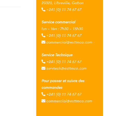
20320, Libreville, Gabon
+241 (0) 11 74 67 67
Service commercial
lun - Ven : 7h30 - 15h30
+241 (0) 11 74 67 67
commercial@esttmco.com
Service Technique
+241 (0) 11 74 67 67
servtech@esttmco.com
Pour passer et suivre des
commandes
+241 (0) 11 74 67 67
commercial@esttmco.com