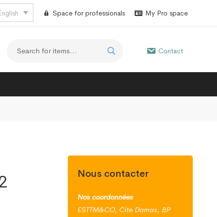
English
Space for professionals
My Pro space
Contact
Nous contacter
2
Nos coordonnées
ESTTM&CO, Cite Damas, BP