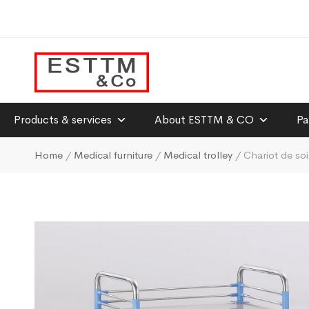
Products & services
About ESTTM & CO
Pa
Home
/
Medical furniture
/
Medical trolley
/ Chariot de soi