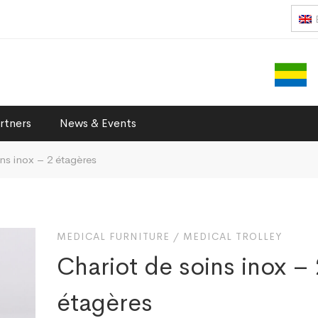
rtners
News & Events
ns inox – 2 étagères
MEDICAL FURNITURE
/
MEDICAL TROLLEY
Chariot de soins inox – 
étagères