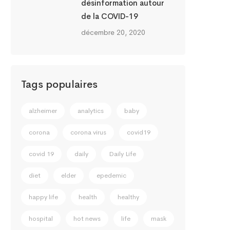
désinformation autour
de la COVID-19
décembre 20, 2020
Tags populaires
alzheimer
analytics
baby
corona
corona virus
covid19
covid 19
daily
Daily Life
diet
elder
epedemic
happy life
health
healthy
hospital
hot news
life
mask