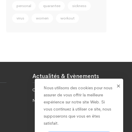
personal
quarantee
sickness
virus
women
workout
Actualités & Evènements
Nous utilisons des cookies pour nous
Covid-19
assurer de vous offrir la meilleure
Nos réalisations
expérience sur notre site Web. Si
vous continuez à utiliser ce site, nous
supposerons que vous en êtes
satisfait.