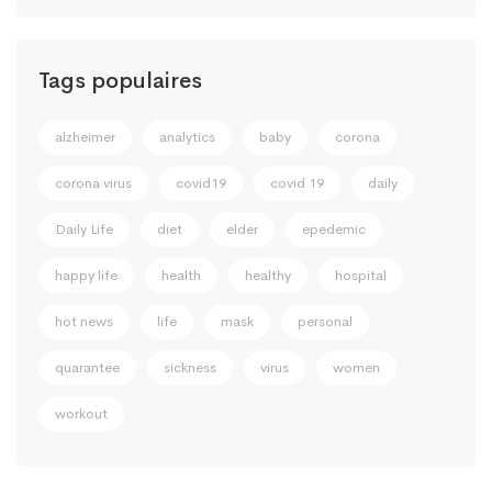
Tags populaires
alzheimer
analytics
baby
corona
corona virus
covid19
covid 19
daily
Daily Life
diet
elder
epedemic
happy life
health
healthy
hospital
hot news
life
mask
personal
quarantee
sickness
virus
women
workout