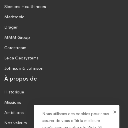
Siemens Healthineers
Medtronic
Dräger
MMM Group
Carestream
Leica Geosystems
Johnson & Johnson
À propos de
Historique
Missions
Ambitions
Nous utilisons des cookies pour nous
assurer de vous offrir la meilleure
Nos valeurs
expérience sur notre site Web. Si