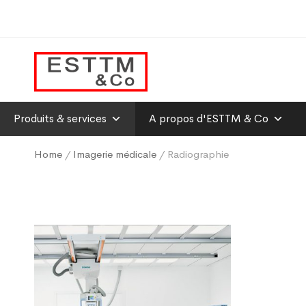
Produits & services
A propos d'ESTTM & Co
Home
/
Imagerie médicale
/ Radiographie