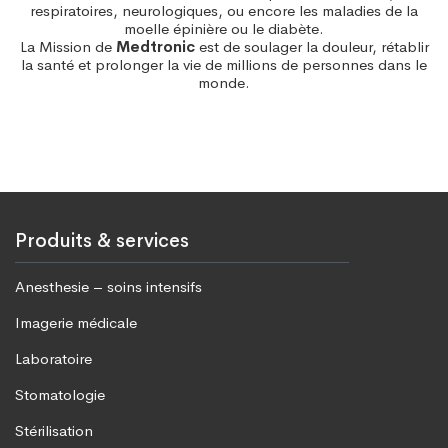
respiratoires, neurologiques, ou encore les maladies de la
moelle épinière ou le diabète.
La Mission de
Medtronic
est de soulager la douleur, rétablir
la santé et prolonger la vie de millions de personnes dans le
monde.
Produits & services
Anesthesie – soins intensifs
Imagerie médicale
Laboratoire
Stomatologie
Stérilisation