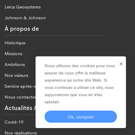
Leica Geosystems
Johnson & Johnson
À propos de
Historique
Missions
Ambitions
Nous utilisons des cookies pour nous
assurer de vous offrir la meilleure
Nos valeurs
expérience sur notre site Web. Si
Service après-vente
vous continuez à utiliser ce site, nous
supposerons que vous en êtes
Nous contacter
satisfait.
Actualités & Evènements
Ok, compris!
Covid-19
Nos réalisations