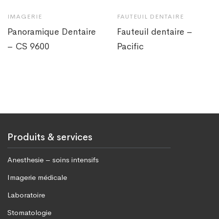
IMAGERIE
FAUTEUIL DENTAIRE
Panoramique Dentaire
Fauteuil dentaire –
– CS 9600
Pacific
Produits & services
Anesthesie – soins intensifs
Imagerie médicale
Laboratoire
Stomatologie