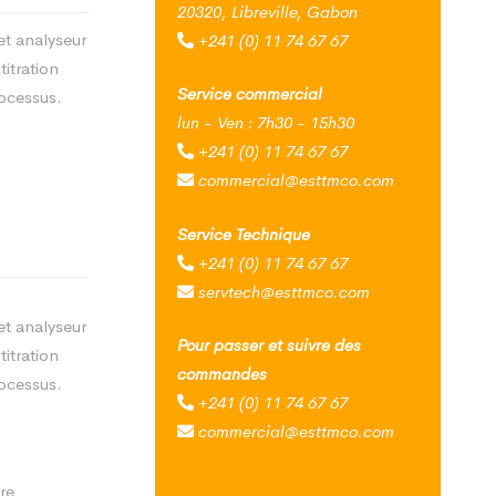
20320, Libreville, Gabon
et analyseur
+241 (0) 11 74 67 67
itration
Service commercial
ocessus.
lun - Ven : 7h30 - 15h30
+241 (0) 11 74 67 67
commercial@esttmco.com
Service Technique
+241 (0) 11 74 67 67
servtech@esttmco.com
et analyseur
Pour passer et suivre des
itration
commandes
ocessus.
+241 (0) 11 74 67 67
commercial@esttmco.com
re