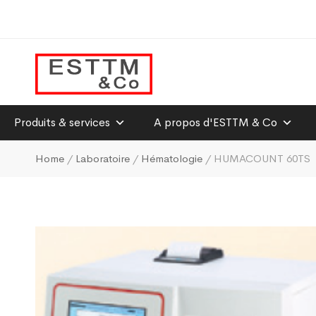
Produits & services
A propos d'ESTTM & Co
Home
/
Laboratoire
/
Hématologie
/ HUMACOUNT 60TS