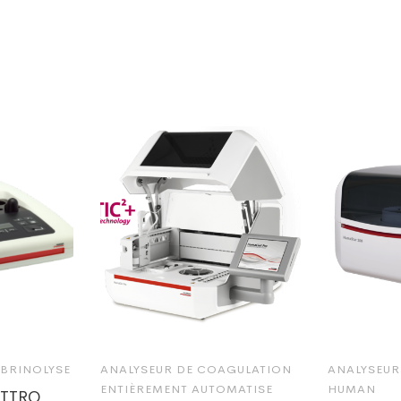
IBRINOLYSE
ANALYSEUR DE COAGULATION
ANALYSEUR
ENTIÈREMENT AUTOMATISE
HUMAN
TTRO