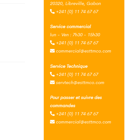
20320, Libreville, Gabon
+241 (0) 11 74 67 67
Service commercial
lun - Ven : 7h30 - 15h30
+241 (0) 11 74 67 67
commercial@esttmco.com
Service Technique
+241 (0) 11 74 67 67
servtech@esttmco.com
Pour passer et suivre des
commandes
+241 (0) 11 74 67 67
commercial@esttmco.com