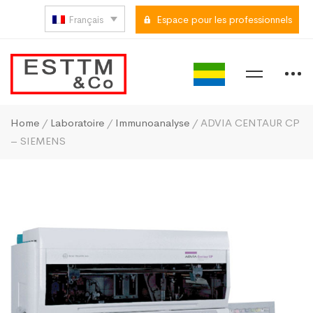
Français
Espace pour les professionnels
Home
/
Laboratoire
/
Immunoanalyse
/ ADVIA CENTAUR CP
– SIEMENS