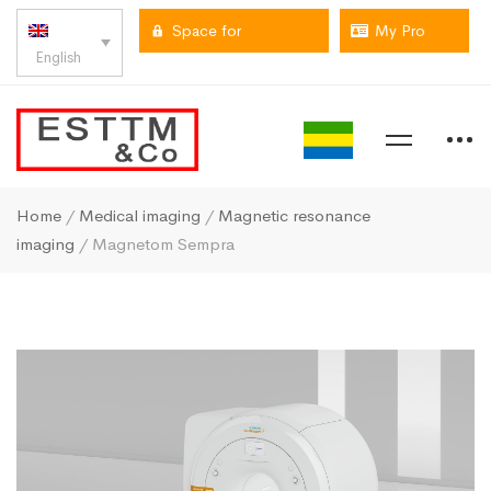
Space for
My Pro
English
professionals
space
Home
/
Medical imaging
/
Magnetic resonance
imaging
/ Magnetom Sempra