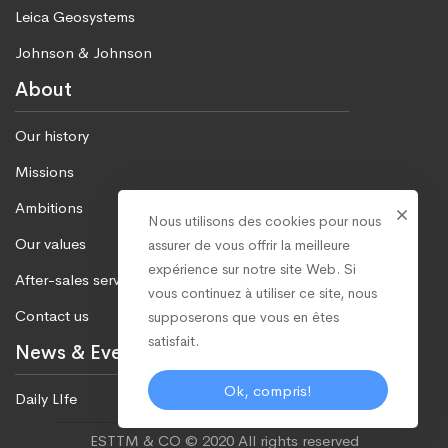
Leica Geosystems
Johnson & Johnson
About
Our history
Missions
Ambitions
Nous utilisons des cookies pour nous
Our values
assurer de vous offrir la meilleure
expérience sur notre site Web. Si
After-sales service
vous continuez à utiliser ce site, nous
Contact us
supposerons que vous en êtes
satisfait.
News & Events
Ok, compris!
Daily LIfe
ESTTM & CO © 2020 All rights reserved