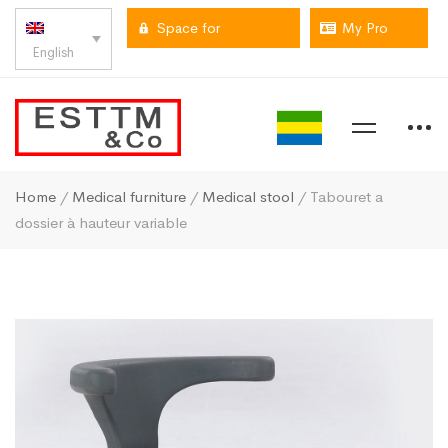
Space for
My Pro
English
professionals
space
Home
/
Medical furniture
/
Medical stool
/ Tabouret a
dossier à hauteur variable