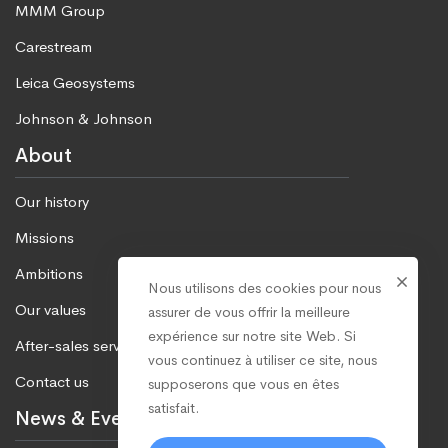
MMM Group
Carestream
Leica Geosystems
Johnson & Johnson
About
Our history
Missions
Ambitions
Nous utilisons des cookies pour nous
Our values
assurer de vous offrir la meilleure
expérience sur notre site Web. Si
After-sales service
vous continuez à utiliser ce site, nous
Contact us
supposerons que vous en êtes
satisfait.
News & Events