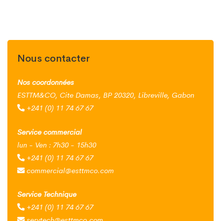
Nous contacter
Nos coordonnées
ESTTM&CO, Cite Damas, BP 20320, Libreville, Gabon
+241 (0) 11 74 67 67
Service commercial
lun - Ven : 7h30 - 15h30
+241 (0) 11 74 67 67
commercial@esttmco.com
Service Technique
+241 (0) 11 74 67 67
servtech@esttmco.com