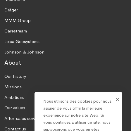
Dräger
MMM Group
Carestream
Leica Geosystems
Johnson & Johnson
About
Our history
Missions
Ambitions
Nous utilisons des cookies pour nous
Our values
assurer de vous offrir la meilleure
expérience sur notre site Web. Si
After-sales service
vous continuez à utiliser ce site, nous
Contact us
supposerons que vous en êtes