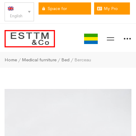
Space for
My Pro
English
professionals
space
Home
/
Medical furniture
/
Bed
/ Berceau