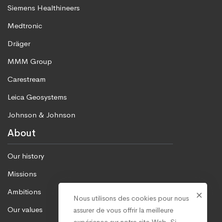
Siemens Healthineers
Medtronic
Dräger
MMM Group
Carestream
Leica Geosystems
Johnson & Johnson
About
Our history
Missions
Ambitions
Nous utilisons des cookies pour nous
Our values
assurer de vous offrir la meilleure