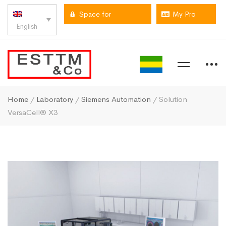
Space for
My Pro
English
professionals
space
Home
/
Laboratory
/
Siemens Automation
/ Solution
VersaCell® X3