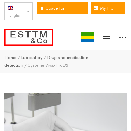
Space for
My Pro
English
professionals
space
Home
/
Laboratory
/
Drug and medication
detection
/ Système Viva-ProE®