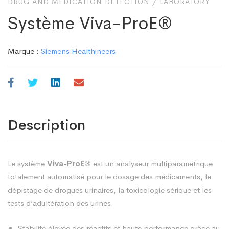
DRUG AND MEDICATION DETECTION
/
LABORATORY
Système Viva-ProE®
Marque :
Siemens Healthineers
Description
Le système
Viva-ProE®
est un analyseur multiparamétrique
totalement automatisé pour le dosage des médicaments, le
dépistage de drogues urinaires, la toxicologie sérique et les
tests d’adultération des urines.
Stabilité élevée des réactifs et haute performance grâce au