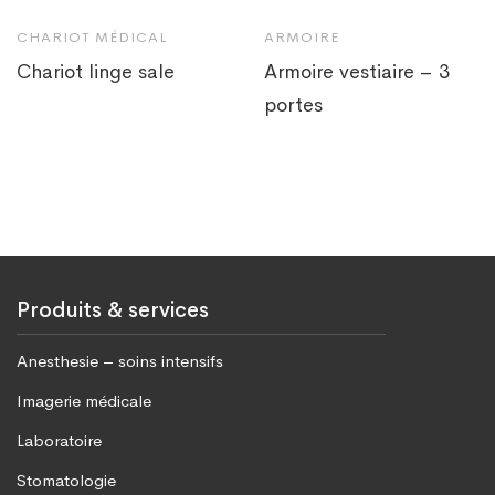
CHARIOT MÉDICAL
ARMOIRE
Chariot linge sale
Armoire vestiaire – 3
portes
Produits & services
Anesthesie – soins intensifs
Imagerie médicale
Laboratoire
Stomatologie