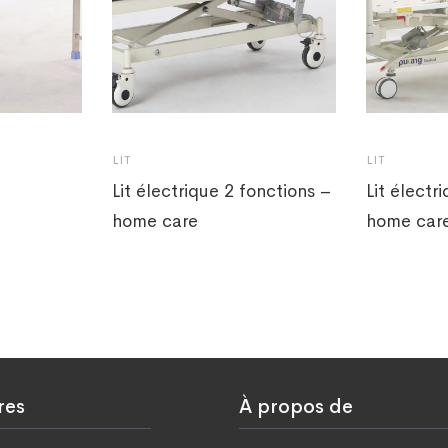
LIT
LIT
Lit électrique 2 fonctions –
Lit électr
home care
home car
res
À propos de