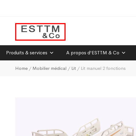
Produits & services
A propos d'ESTTM & Co
Home
/
Mobilier médical
/
Lit
/ Lit manuel 2 fonctions