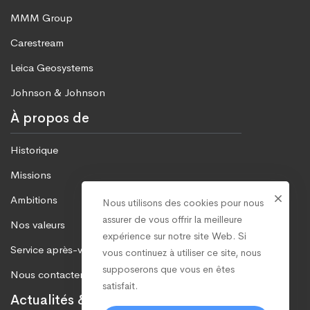
MMM Group
Carestream
Leica Geosystems
Johnson & Johnson
À propos de
Historique
Missions
Ambitions
Nous utilisons des cookies pour nous
assurer de vous offrir la meilleure
Nos valeurs
expérience sur notre site Web. Si
Service après-vente
vous continuez à utiliser ce site, nous
supposerons que vous en êtes
Nous contacter
satisfait.
Actualités & Evènements