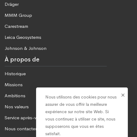
Dräger
MMM Group
Carestream
Leica Geosystems
Johnson & Johnson
À propos de
Historique
Missions
Ambitions
Nous utilisons des cookies pour nous
assurer de vous offrir la meilleure
Nos valeurs
expérience sur notre site Web. Si
Service après-vente
vous continuez à utiliser ce site, nous
supposerons que vous en êtes
Nous contacter
satisfait.