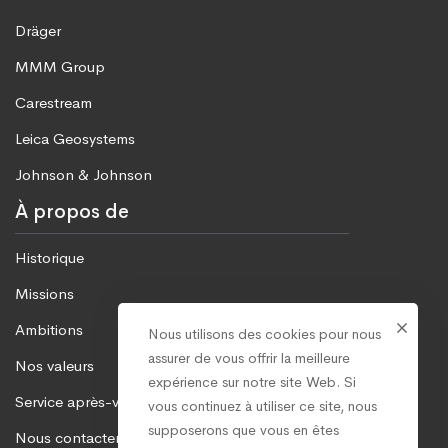
Dräger
MMM Group
Carestream
Leica Geosystems
Johnson & Johnson
À propos de
Historique
Missions
Ambitions
Nous utilisons des cookies pour nous
assurer de vous offrir la meilleure
Nos valeurs
expérience sur notre site Web. Si
Service après-vente
vous continuez à utiliser ce site, nous
supposerons que vous en êtes
Nous contacter